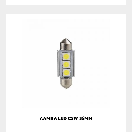
ΛΆΜΠΑ LED C5W 36MM