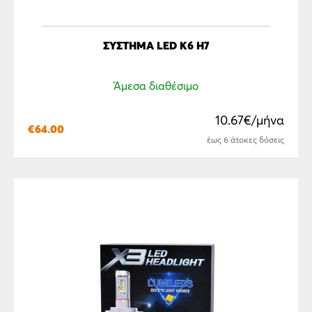
ΣΎΣΤΗΜΑ LED Κ6 Η7
Άμεσα διαθέσιμο
10.67€/μήνα
€
64.00
έως 6 άτοκες δόσεις