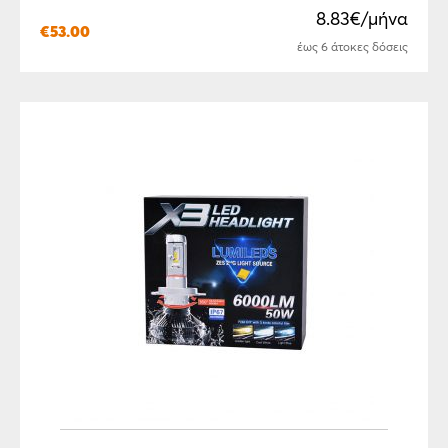
8.83€/μήνα
€
53.00
έως 6 άτοκες δόσεις