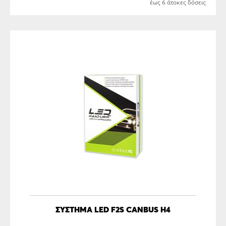
έως 6 άτοκες δόσεις
ΣΎΣΤΗΜΑ LED F2S CANBUS H4