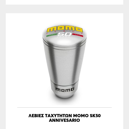
ΛΕΒΙΈΣ ΤΑΧΥΤΉΤΩΝ MOMO SK50
ANNIVESARIO