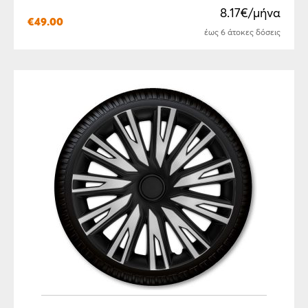
8.17€/μήνα
€
49.00
έως 6 άτοκες δόσεις