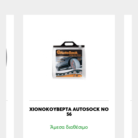
ΧΙΟΝΟΚΟΥΒΈΡΤΑ ΑUTOSOCK NO
O
56
Τ
Άμεσα διαθέσιμο