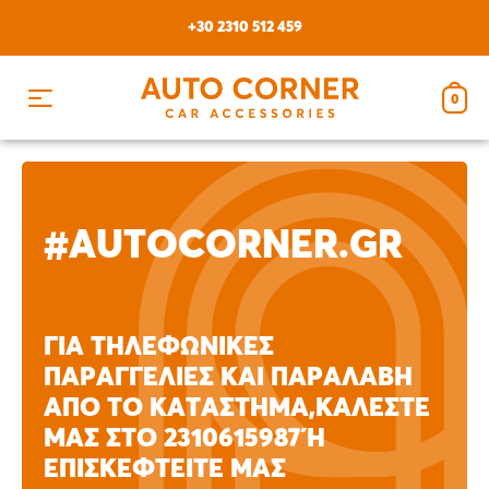
Skip
+30 2310 512 459
to
content
0
#AUTOCORNER.GR
ΓΙΑ ΤΗΛΕΦΩΝΙΚΈΣ
ΠΑΡΑΓΓΕΛΊΕΣ ΚΑΙ ΠΑΡΑΛΑΒΉ
ΑΠΟ ΤΟ ΚΑΤΆΣΤΗΜΑ,ΚΑΛΈΣΤΕ
ΜΑΣ ΣΤΟ 2310615987 Ή Ε
ΠΙΣΚΕΦΤΕΊΤΕ ΜΑΣ Ε