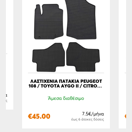
ΛΑΣΤΙΧΈΝΙΑ ΠΑΤΆΚΙΑ PEUGEOT
ΛΑ
108 / TOYOTA AYGO II / CITROEN
C
C1 (2014-2021)
ήνα
Άμεσα διαθέσιμο
όσεις
7.5€/μήνα
€
45.00
€
έως 6 άτοκες δόσεις