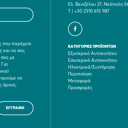
Ελ. Βενιζέλου 27, Νεάπολη 5
Τ | +30 2310 615 987
ες που παρέχετε
ΚΑΤΗΓΟΡΊΕΣ ΠΡΟΪΌΝΤΩΝ
ς και να σας
Εξωτερικό Αυτοκινήτου
 σας με
Εσωτερικό Αυτοκινήτου
 Για
Ηλεκτρικά/Συντήρηση
τικού
Περιποίηση
πορούμε να
Μεταφορά
ς όρους.
Προσφορές