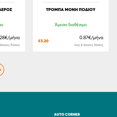
ΑΈΡΟΣ
TΡΌΜΠΑ ΜΟΝΉ ΠΟΔΙΟΎ
μο
Άμεσα διαθέσιμο
.28€/μήνα
0.87€/μήνα
€
5.20
 άτοκες δόσεις
έως 6 άτοκες δόσεις
AUTO CORNER