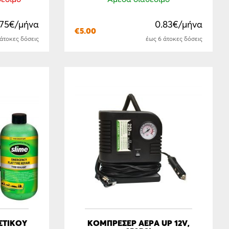
.75€/μήνα
0.83€/μήνα
€
5.00
 άτοκες δόσεις
έως 6 άτοκες δόσεις
ΣΤΙΚΟΥ
ΚΟΜΠΡΕΣΕΡ ΑΕΡΑ UP 12V,