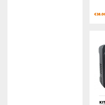
€
38.0
ΚΙ