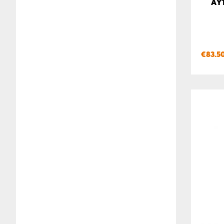
ΑΥ
€
83.5