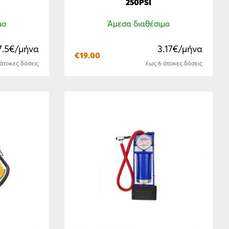
250PSI
μο
Άμεσα διαθέσιμο
7.5€/μήνα
3.17€/μήνα
€
19.00
 άτοκες δόσεις
έως 6 άτοκες δόσεις