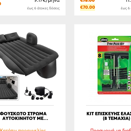
9.17€/μήνα
11
€
78.00
ΜΕΤΑΦΟΡΑΣ
0
€
70.00
έως 6 άτοκες δόσεις
έως 6
ΦΟΥΣΚΩΤΟ ΣΤΡΩΜΑ
ΚΙΤ ΕΠΙΣΚΕΥΗΣ ΕΛΑ
ΑΥΤΟΚΙΝΗΤΟΥ ΜΕ
(8 ΤΕΜΑΧΙΑ)
ΗΛΕΚΤΡΙΚΗ ΤΡΟΜΠΑ
Κατόπιν παραγγελίας
Προσωρινά μη δια