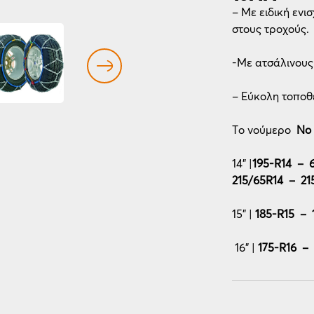
– Με ειδική ενι
στους τροχούς.
-Με ατσάλινους 
– Εύκολη τοποθέ
Το νούμερο
Νο
14” |
195-R14 – 
215/65R14 – 21
15” |
185-R15 – 
16” |
175-R16 –