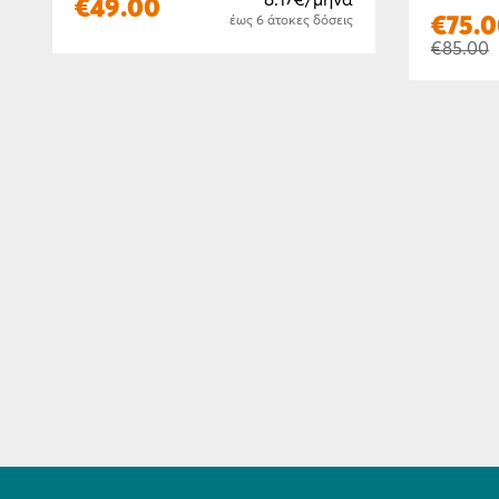
€
49.00
€
75.
έως 6 άτοκες δόσεις
€
85.00