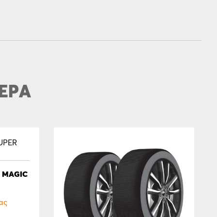
ΕΡΑ
R MAGIC
ας