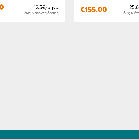
00
12.5€/μήνα
25.
€
155.00
έως 6 άτοκες δόσεις
έως 6 άτ