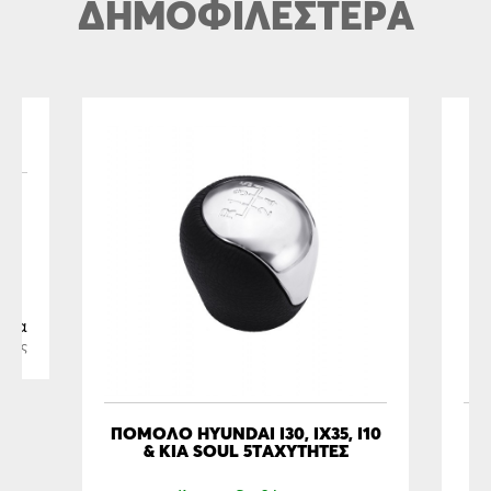
ΔΗΜΟΦΙΛΕΣΤΕΡΑ
Σ
ήνα
όσεις
ΠΟΜΟΛΟ HYUNDAI I30, IX35, I10
& KIA SOUL 5ΤΑΧΥΤΗΤΕΣ