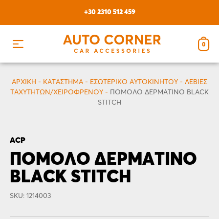
Skip
+30 2310 512 459
to
content
0
ΑΡΧΙΚΗ
-
ΚΑΤΆΣΤΗΜΑ
-
ΕΣΩΤΕΡΙΚΌ ΑΥΤΟΚΙΝΉΤΟΥ
-
ΛΕΒΙΈΣ
ΤΑΧΥΤΉΤΩΝ/ΧΕΙΡΌΦΡΕΝΟΥ
-
ΠΌΜΟΛΟ ΔΕΡΜΆΤΙΝΟ BLACK
STITCH
ACP
ΠΌΜΟΛΟ ΔΕΡΜΆΤΙΝΟ
BLACK STITCH
SKU: 1214003