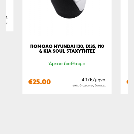
ήνα
όσεις
ΠΟΜΟΛΟ HYUNDAI I30, IX35, I10
& KIA SOUL 5ΤΑΧΥΤΗΤΕΣ
Άμεσα διαθέσιμο
4.17€/μήνα
€
€
25.00
έως 6 άτοκες δόσεις