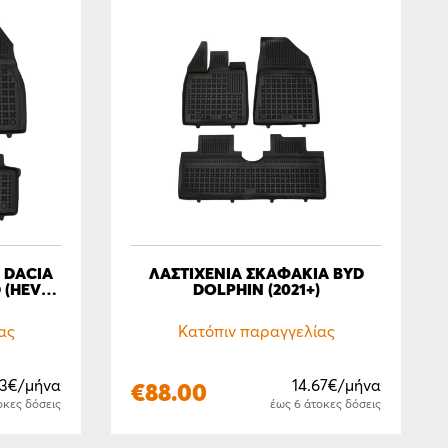
 DACIA
ΛΑΣΤΙΧΕΝΙΑ ΣΚΑΦΑΚΙΑ BYD
 (HEV),
DOLPHIN (2021+)
ας
Κατόπιν παραγγελίας
33€/μήνα
14.67€/μήνα
€
88.00
οκες δόσεις
έως 6 άτοκες δόσεις