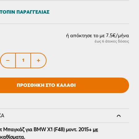
ΤΌΠΙΝ ΠΑΡΑΓΓΕΛΊΑΣ
ή απόκτησε το με 7.5€/μήνα
έως 6 άτοκες δόσεις
ΠΡΟΣΘΉΚΗ ΣΤΟ ΚΑΛΆΘΙ
ΚΆ
 Μπαγκάζ για
BMW X1 (F48)
μοντ. 2015+
με
 καθίσματα
.