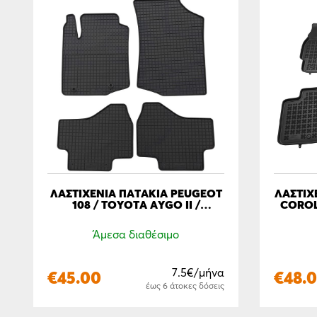
ΛΑΣΤΙΧΈΝΙΑ ΠΑΤΆΚΙΑ PEUGEOT
ΛΑΣΤΙΧ
108 / TOYOTA AYGO II /
COROLL
CITROEN C1 (2014-2021)
Άμεσα διαθέσιμο
7.5€/μήνα
€
45.00
€
48.
έως 6 άτοκες δόσεις