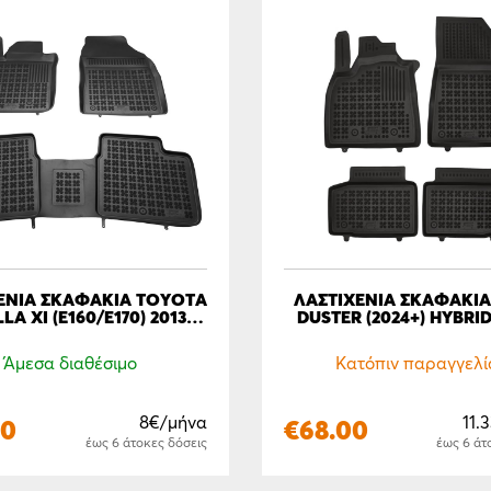
ΕΝΙΑ ΣΚΑΦΑΚΙΑ TOYOTA
ΛΑΣΤΙΧΕΝΙΑ ΣΚΑΦΑΚΙΑ
A XI (E160/E170) 2013 -
DUSTER (2024+) HYBRID
2018
LPG
Άμεσα διαθέσιμο
Κατόπιν παραγγελί
8€/μήνα
11.
00
€
68.00
έως 6 άτοκες δόσεις
έως 6 άτ