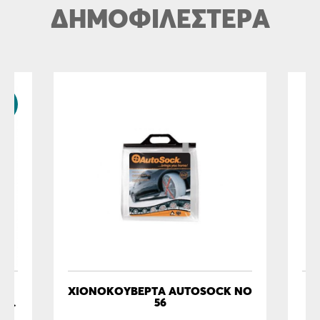
ΔΗΜΟΦΙΛΕΣΤΕΡΑ
2%
 -
ΧΙΟΝΟΚΟΥΒΈΡΤΑ ΑUTOSOCK NO
T
56
Τ