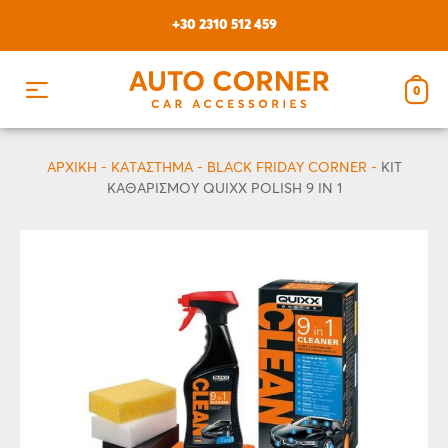
Skip
+30 2310 512 459
to
content
0
ΑΡΧΙΚΗ
-
ΚΑΤΆΣΤΗΜΑ
-
BLACK FRIDAY CORNER
-
KIT
ΚΑΘΑΡΙΣΜΟΥ QUIXX POLISH 9 IN 1