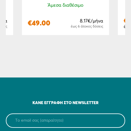
Άμεσα διαθέσιμο
€
μήνα
8.17€/μήνα
€
49.00
€
3
όσεις
έως 6 άτοκες δόσεις
ΚΆΝΕ ΕΓΓΡΑΦΉ ΣΤΟ NEWSLETTER